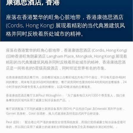
康德思酒店, 香港
座落在香港繁华的旺角心脏地带，香港康德思酒店
(Cordis, Hong Kong) 展现着精彩的当代典雅建筑风
格并同时反映着所处城市的精神。
座落在香港繁华的旺角心脏地带，香港康德思酒店 (Cordis, Hong Kong)
(旧称香港旺角朗豪酒店 Langham Place, Mongkok, Hong Kong) 展现着
精彩的当代典雅建筑风格并同时反映着所处城市的精神。香港康德思酒
店是一间有名的5星级高级酒店，同时邻近世界有名的市集。
在香港康德思酒店餐厅内，自助餐区域加上点餐区域总共有219个座位，平日每天提供4段时
间的餐饮，周末每天提供5段时间的餐饮。餐厅厨房同时也要供给664间房间的送餐服务，24
小时开放的36楼专贵客人会所的餐饮，以及42楼泳池的点餐服务。
香港康德思酒店餐厅主厨Paul Mcloughlin：「为了服务每日大约1300个尊贵客人，我们准
备餐饮的区域均采用了威廉士制冷设备的产品。」
餐厅厨房配备了不同的威廉士厨房设备系列 (BOH) 产品包括Opal 及Emerald 系列平台柜，
Garnet 高身柜，Coral 挂墙柜，推入式速涷柜及特造款式的平台柜设备。
Paul 提到：「配合着公司严谨的食物安全管理系统政策，而我们觉得威廉士制冷设备是最可
靠的，所以我们采用了威廉士的速涷柜去帮助确保食物卫生及准确的冷涷过程控制。」