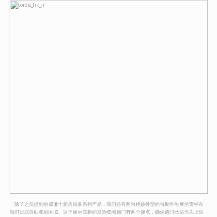
「除了之前提到的威廉士厨房设备系列产品，我们还有两台绝妙外型的特制鱼生展示雪柜在
我们日式自助餐的区域。这个展示雪柜的发热玻璃趟门有两个接点，确保趟门己适当关上防