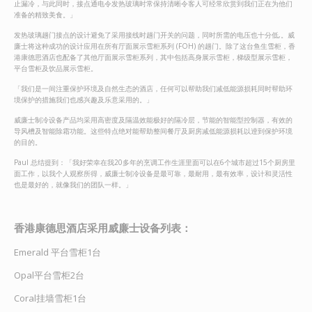
止漏冷，与此同时，接点通电令发热玻璃时常保持清晰令客人可经常欣赏到我们正在为他们
准备的精致美食。」
发热玻璃趟门接点的设计避免了采用接线时趟门开关的问题，同时所需的电压也十分低,。威
廉士将这种成功的设计应用在所有厅面展示雪柜系列 (FOH) 的趟门。除了这台鱼生雪柜，香
港康德思酒店也配备了其他厅面展示雪柜系列，其中包括高身展示雪柜，梯级型展示雪柜，
平台雪柜及饮品展示雪柜。
「我们是一间注重保护环境及自然生态的酒店，任何可以帮助我们减低能源损耗同时帮助环
境保护的措施我们也感兴趣及乐意采用的。」
威廉士制冷设备产品均采用高密度及隔温效能极好的隔冷层，节能的智能型控制器，有效的
导风槽及智能除霜功能。这些特点绝对能帮助整间餐厅及厨房减低能源损耗以逹到保护环境
的目的。
Paul 总结提到：「我好荣幸在我20多年的烹调工作生涯里面可以在6个城市超过15个厨房里
面工作，以我个人观察所得，威廉士制冷设备是最可靠，最耐用，最有效率，设计和灵活性
也是最好的，就像我们的团队一样。」
香港康德思酒店采用威廉士设备列表：
Emerald 平台雪柜1台
Opal平台雪柜2台
Coral挂墙雪柜1台