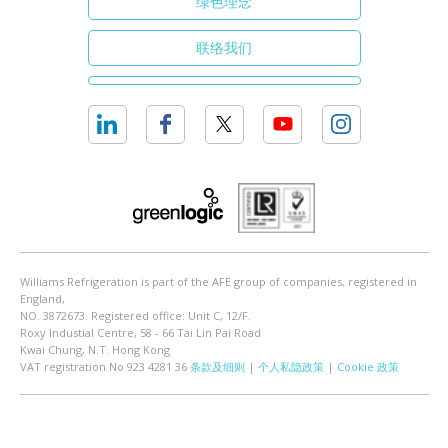
绿色理念
联络我们
Williams Refrigeration is part of the AFE group of companies, registered in
England,
NO. 3872673. Registered office: Unit C, 12/F.
Roxy Industial Centre, 58 - 66 Tai Lin Pai Road
Kwai Chung, N.T. Hong Kong
VAT registration No 923 4281 36
条款及细则
|
个人私隐政策
|
Cookie 政策