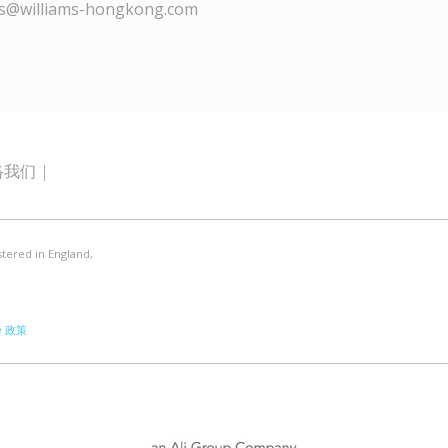
williams-hongkong.com
络我们
stered in England,
e 政策