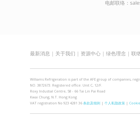
电邮联络：sales@
最新消息
关于我们
资源中心
绿色理念
联
Williams Refrigeration is part of the AFE group of companies, regi
NO. 3872673. Registered office: Unit C, 12/F.
Roxy Industial Centre, 58 - 66 Tai Lin Pai Road
Kwai Chung, N.T. Hong Kong
VAT registration No 923 4281 36
条款及细则
|
个人私隐政策
|
Cooki