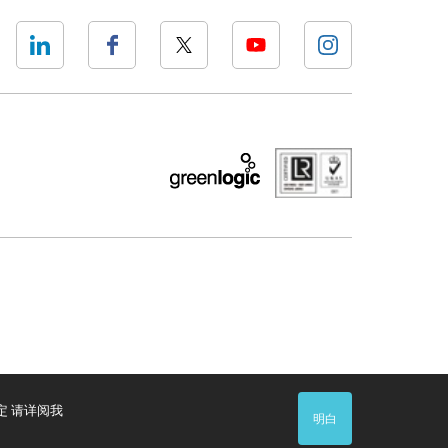
定 请详阅我
明白