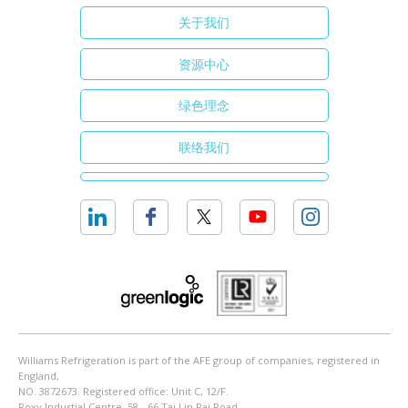
关于我们
资源中心
绿色理念
联络我们
Williams Refrigeration is part of the AFE group of companies, registered in
England,
NO. 3872673. Registered office: Unit C, 12/F.
Roxy Industial Centre, 58 - 66 Tai Lin Pai Road