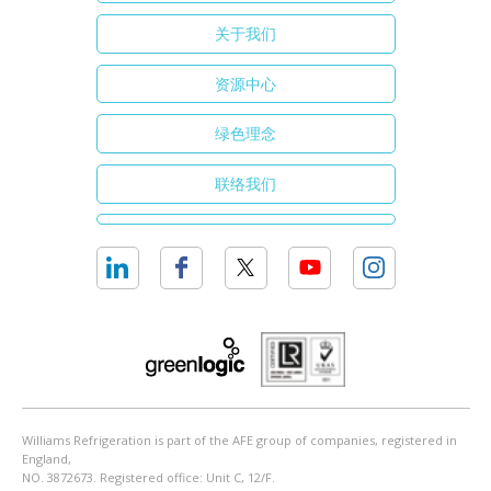
关于我们
资源中心
绿色理念
联络我们
Williams Refrigeration is part of the AFE group of companies, registered in
England,
NO. 3872673. Registered office: Unit C, 12/F.