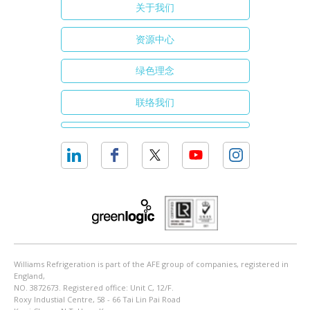
关于我们
资源中心
绿色理念
联络我们
Williams Refrigeration is part of the AFE group of companies, registered in
England,
NO. 3872673. Registered office: Unit C, 12/F.
Roxy Industial Centre, 58 - 66 Tai Lin Pai Road